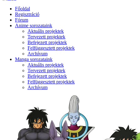
Főoldal
Regisztráció
Fórum
Anime sorozataink
Aktuális projektek
Tervezett projektek
Befejezett projektek
Felfüggesztett projektek
Archívum
Manga sorozataink
Aktuális projektek
Tervezett projektek
Befejezett projektek
Felfüggesztett projektek
Archívum