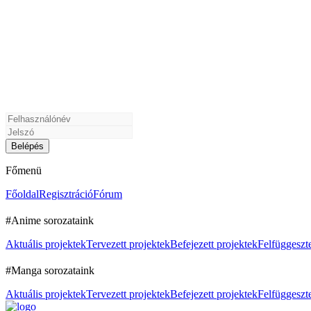
Főmenü
Főoldal
Regisztráció
Fórum
#Anime sorozataink
Aktuális projektek
Tervezett projektek
Befejezett projektek
Felfüggeszte
#Manga sorozataink
Aktuális projektek
Tervezett projektek
Befejezett projektek
Felfüggeszte