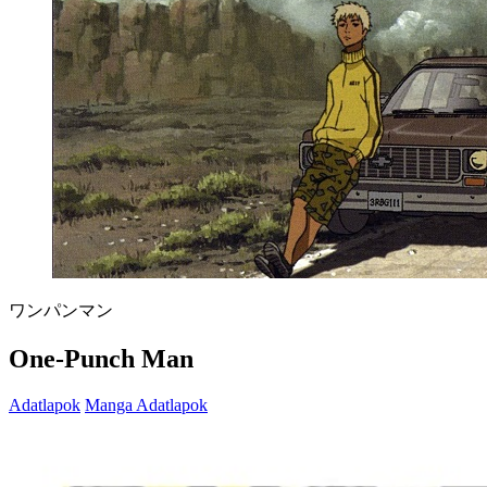
ワンパンマン
One-Punch Man
Adatlapok
Manga Adatlapok