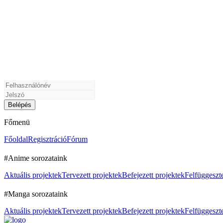
Főmenü
Főoldal
Regisztráció
Fórum
#Anime sorozataink
Aktuális projektek
Tervezett projektek
Befejezett projektek
Felfüggeszte
#Manga sorozataink
Aktuális projektek
Tervezett projektek
Befejezett projektek
Felfüggeszte