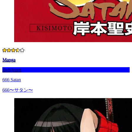
Manga
Befejezett
666 Satan
666〜サタン〜