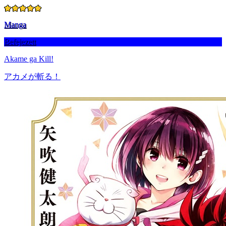
Manga
Befejezett
Akame ga Kill!
アカメが斬る！