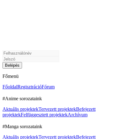
Főmenü
Főoldal
Regisztráció
Fórum
#Anime sorozataink
Aktuális projektek
Tervezett projektek
Befejezett
projektek
Felfüggesztett projektek
Archívum
#Manga sorozataink
Aktuális projektek
Tervezett projektek
Befejezett