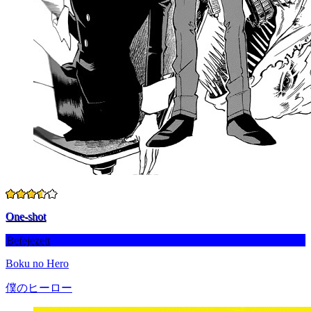
One-shot
Befejezett
Boku no Hero
僕のヒーロー