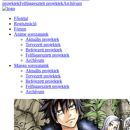
projektek
Felfüggesztett projektek
Archívum
Főoldal
Regisztráció
Fórum
Anime sorozataink
Aktuális projektek
Tervezett projektek
Befejezett projektek
Felfüggesztett projektek
Archívum
Manga sorozataink
Aktuális projektek
Tervezett projektek
Befejezett projektek
Felfüggesztett projektek
Archívum