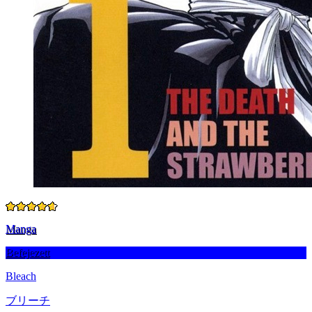
Manga
Befejezett
Bleach
ブリーチ