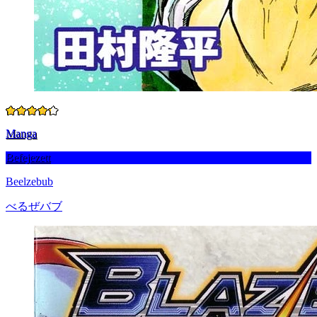
Manga
Befejezett
Beelzebub
べるぜバブ