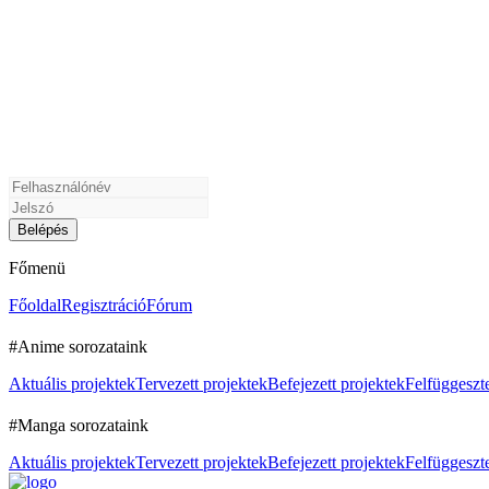
Főmenü
Főoldal
Regisztráció
Fórum
#Anime sorozataink
Aktuális projektek
Tervezett projektek
Befejezett projektek
Felfüggeszte
#Manga sorozataink
Aktuális projektek
Tervezett projektek
Befejezett projektek
Felfüggeszte