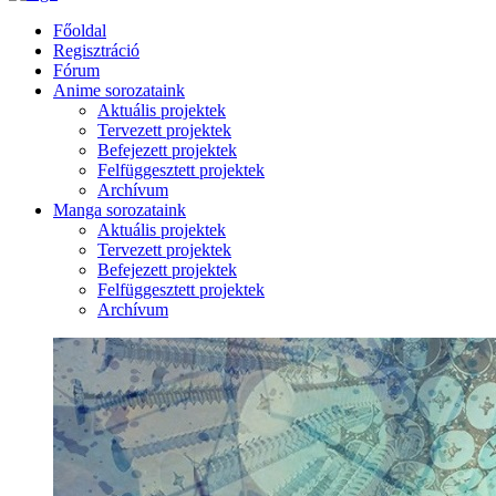
Főoldal
Regisztráció
Fórum
Anime sorozataink
Aktuális projektek
Tervezett projektek
Befejezett projektek
Felfüggesztett projektek
Archívum
Manga sorozataink
Aktuális projektek
Tervezett projektek
Befejezett projektek
Felfüggesztett projektek
Archívum