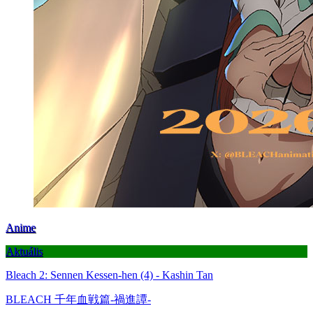
Anime
Aktuális
Bleach 2: Sennen Kessen-hen (4) - Kashin Tan
BLEACH 千年血戦篇-禍進譚-