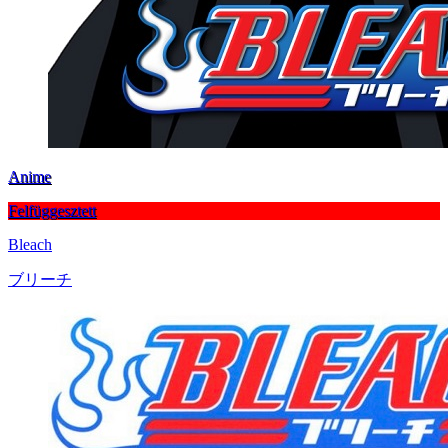
Anime
Felfüggesztett
Bleach
ブリーチ