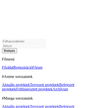
Főmenü
Főoldal
Regisztráció
Fórum
#Anime sorozataink
Aktuális projektek
Tervezett projektek
Befejezett
projektek
Felfüggesztett projektek
Archívum
#Manga sorozataink
Aktuális projektek
Tervezett projektek
Befejezett