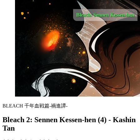
Bleach: Sennen Kessen-hen
BLEACH 千年血戦篇-禍進譚-
Bleach 2: Sennen Kessen-hen (4) - Kashin
Tan