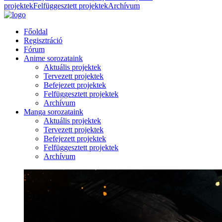
projektek
Felfüggesztett projektek
Archívum
Főoldal
Regisztráció
Fórum
Anime sorozataink
Aktuális projektek
Tervezett projektek
Befejezett projektek
Felfüggesztett projektek
Archívum
Manga sorozataink
Aktuális projektek
Tervezett projektek
Befejezett projektek
Felfüggesztett projektek
Archívum