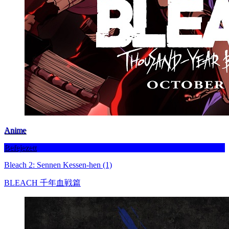
Anime
Befejezett
Bleach 2: Sennen Kessen-hen (1)
BLEACH 千年血戦篇