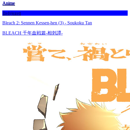
Anime
Befejezett
Bleach 2: Sennen Kessen-hen (3) - Soukoku Tan
BLEACH 千年血戦篇-相剋譚-