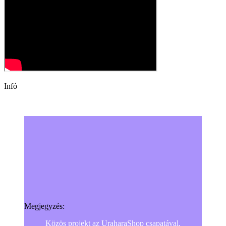
Infó
Megjegyzés:
Közös projekt az UraharaShop csapatával.