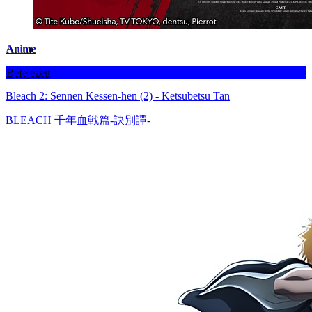
Anime
Befejezett
Bleach 2: Sennen Kessen-hen (2) - Ketsubetsu Tan
BLEACH 千年血戦篇-訣別譚-