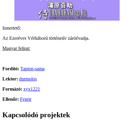
Ismertető:
Az Ezeréves Vérháború történetív záróévadja.
Magyar felirat:
Fordító:
Tapion-sama
Lektor:
durmolos
Formázó:
xyx1221
Ellenőr:
Fenrir
Kapcsolódó projektek