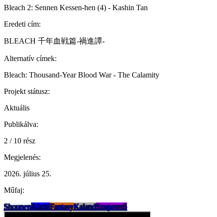
Bleach 2: Sennen Kessen-hen (4) - Kashin Tan
Eredeti cím:
BLEACH 千年血戦篇-禍進譚-
Alternatív címek:
Bleach: Thousand-Year Blood War - The Calamity
Projekt státusz:
Aktuális
Publikálva:
2 / 10 rész
Megjelenés:
2026. július 25.
Műfaj:
Shounen
Akció
Fantasy
Kaland
Szupererő