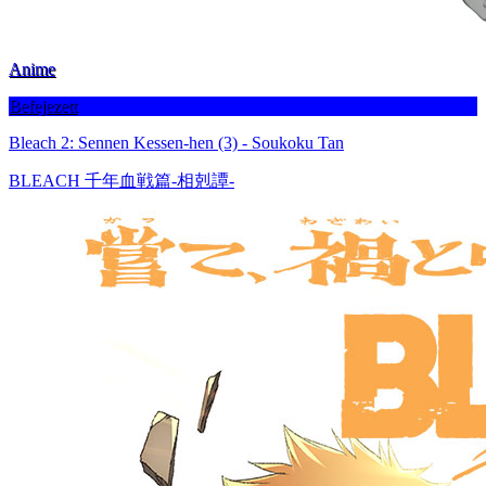
Anime
Befejezett
Bleach 2: Sennen Kessen-hen (3) - Soukoku Tan
BLEACH 千年血戦篇-相剋譚-