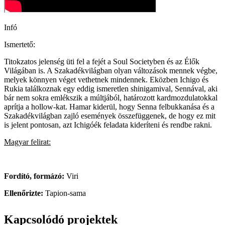
Infó
Ismertető:
Titokzatos jelenség üti fel a fejét a Soul Societyben és az Élők
Világában is. A Szakadékvilágban olyan változások mennek végbe,
melyek könnyen véget vethetnek mindennek. Eközben Ichigo és
Rukia találkoznak egy eddig ismeretlen shinigamival, Sennával, aki
bár nem sokra emlékszik a múltjából, határozott kardmozdulatokkal
aprítja a hollow-kat. Hamar kiderül, hogy Senna felbukkanása és a
Szakadékvilágban zajló események összefüggenek, de hogy ez mit
is jelent pontosan, azt Ichigóék feladata kideríteni és rendbe rakni.
Magyar felirat:
Fordító, formázó:
Viri
Ellenőrizte:
Tapion-sama
Kapcsolódó projektek