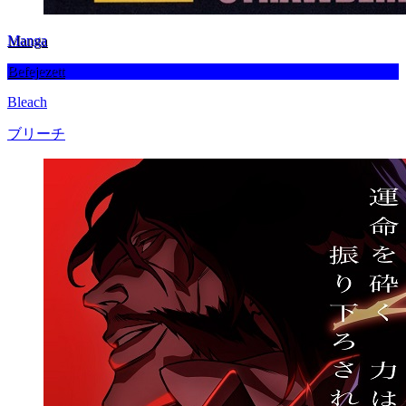
Manga
Befejezett
Bleach
ブリーチ