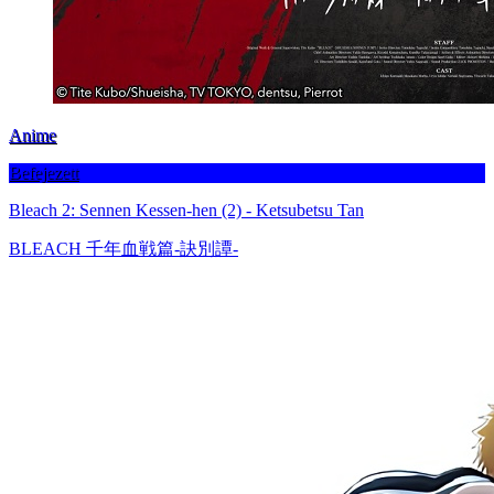
Anime
Befejezett
Bleach 2: Sennen Kessen-hen (2) - Ketsubetsu Tan
BLEACH 千年血戦篇-訣別譚-