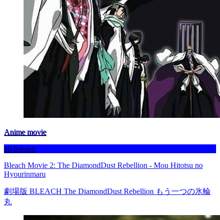
Anime movie
Befejezett
Bleach Movie 2: The DiamondDust Rebellion - Mou Hitotsu no
Hyourinmaru
劇場版 BLEACH The DiamondDust Rebellion もう一つの氷輪
丸