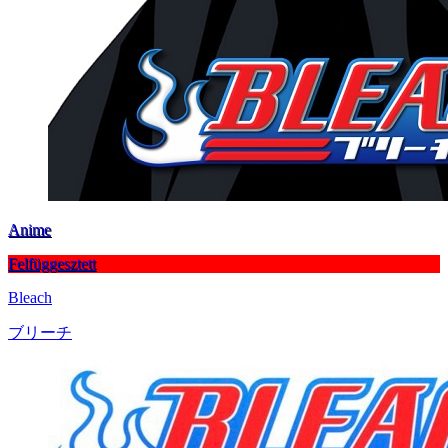
Anime
Felfüggesztett
Bleach
ブリーチ