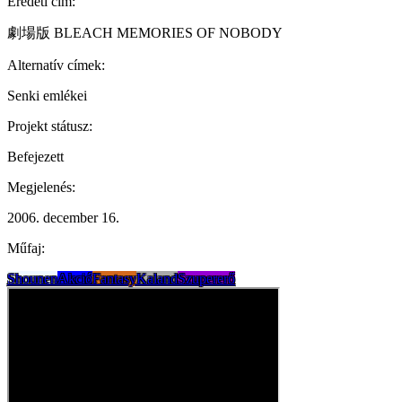
Eredeti cím:
劇場版 BLEACH MEMORIES OF NOBODY
Alternatív címek:
Senki emlékei
Projekt státusz:
Befejezett
Megjelenés:
2006. december 16.
Műfaj:
Shounen
Akció
Fantasy
Kaland
Szupererő