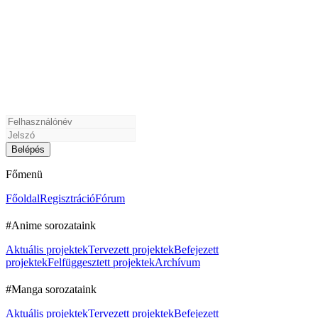
Főmenü
Főoldal
Regisztráció
Fórum
#Anime sorozataink
Aktuális projektek
Tervezett projektek
Befejezett
projektek
Felfüggesztett projektek
Archívum
#Manga sorozataink
Aktuális projektek
Tervezett projektek
Befejezett