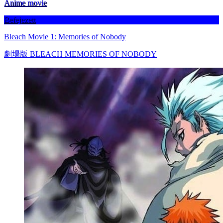
Anime movie
Befejezett
Bleach Movie 1: Memories of Nobody
劇場版 BLEACH MEMORIES OF NOBODY