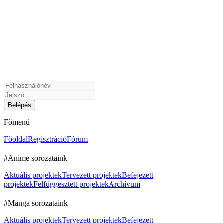
Főmenü
Főoldal
Regisztráció
Fórum
#Anime sorozataink
Aktuális projektek
Tervezett projektek
Befejezett
projektek
Felfüggesztett projektek
Archívum
#Manga sorozataink
Aktuális projektek
Tervezett projektek
Befejezett