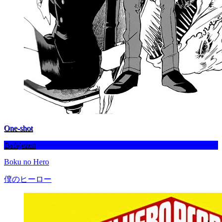
One-shot
Befejezett
Boku no Hero
僕のヒーロー