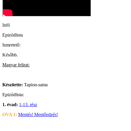
Infó
Epizódlista
Ismertető:
Később.
Magyar felirat:
Készítette:
Tapion-sama
Epizódlista:
1. évad:
1-13. rész
OVA 1:
Mentés! Mentőedzés!