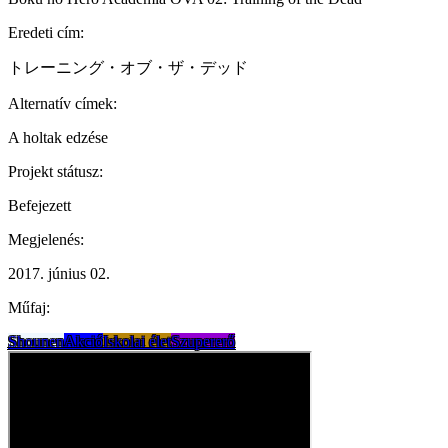
Eredeti cím:
トレーニング・オブ・ザ・デッド
Alternatív címek:
A holtak edzése
Projekt státusz:
Befejezett
Megjelenés:
2017. június 02.
Műfaj:
Shounen
Akció
Iskolai élet
Szupererő