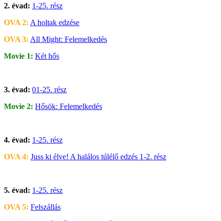
2. évad:
1-25. rész
OVA 2:
A holtak edzése
OVA 3:
All Might: Felemelkedés
Movie 1:
Két hős
3. évad:
01-25. rész
Movie 2:
Hősök: Felemelkedés
4. évad:
1-25. rész
OVA 4:
Juss ki élve! A halálos túlélő edzés 1-2. rész
5. évad:
1-25. rész
OVA 5:
Felszállás