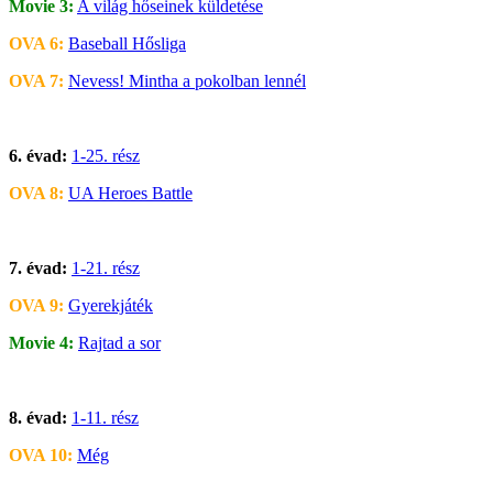
Movie 3:
A világ hőseinek küldetése
OVA 6:
Baseball Hősliga
OVA 7:
Nevess! Mintha a pokolban lennél
6. évad:
1-25. rész
OVA 8:
UA Heroes Battle
7. évad:
1-21. rész
OVA 9:
Gyerekjáték
Movie 4:
Rajtad a sor
8. évad:
1-11. rész
OVA 10:
Még