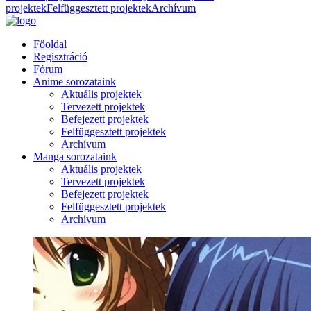
projektek
Felfüggesztett projektek
Archívum
Főoldal
Regisztráció
Fórum
Anime sorozataink
Aktuális projektek
Tervezett projektek
Befejezett projektek
Felfüggesztett projektek
Archívum
Manga sorozataink
Aktuális projektek
Tervezett projektek
Befejezett projektek
Felfüggesztett projektek
Archívum