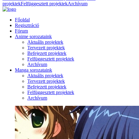
projektek
Felfüggesztett projektek
Archívum
Főoldal
Regisztráció
Fórum
Anime sorozataink
Aktuális projektek
Tervezett projektek
Befejezett projektek
Felfüggesztett projektek
Archívum
Manga sorozataink
Aktuális projektek
Tervezett projektek
Befejezett projektek
Felfüggesztett projektek
Archívum