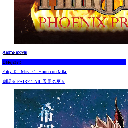
Anime movie
Befejezett
Fairy Tail Movie 1: Houou no Miko
劇場版 FAIRY TAIL 鳳凰の巫女