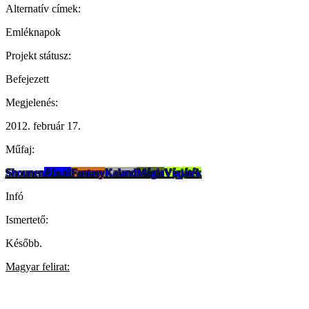
Alternatív címek:
Emléknapok
Projekt státusz:
Befejezett
Megjelenés:
2012. február 17.
Műfaj:
Shounen
Akció
Fantasy
Kaland
Mágia
Vígjáték
Infó
Ismertető:
Később.
Magyar felirat: