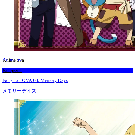
Anime ova
Befejezett
Fairy Tail OVA 03: Memory Days
メモリーデイズ