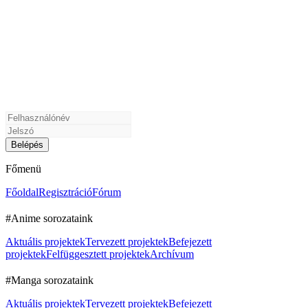
Főmenü
Főoldal
Regisztráció
Fórum
#Anime sorozataink
Aktuális projektek
Tervezett projektek
Befejezett
projektek
Felfüggesztett projektek
Archívum
#Manga sorozataink
Aktuális projektek
Tervezett projektek
Befejezett