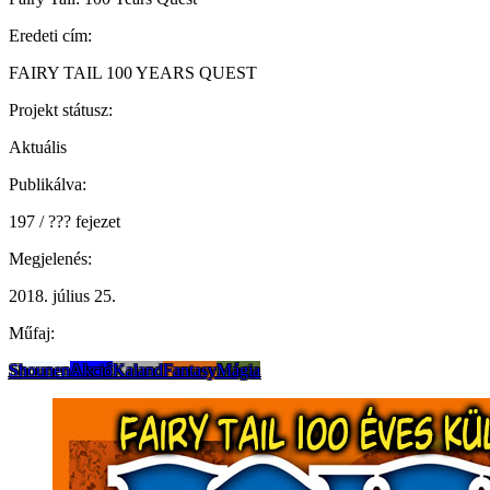
Eredeti cím:
FAIRY TAIL 100 YEARS QUEST
Projekt státusz:
Aktuális
Publikálva:
197 / ??? fejezet
Megjelenés:
2018. július 25.
Műfaj:
Shounen
Akció
Kaland
Fantasy
Mágia