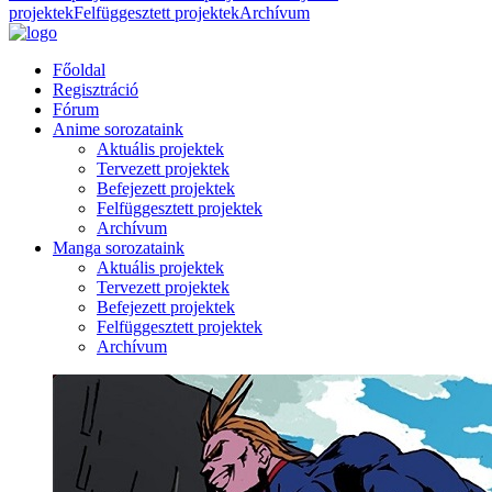
projektek
Felfüggesztett projektek
Archívum
Főoldal
Regisztráció
Fórum
Anime sorozataink
Aktuális projektek
Tervezett projektek
Befejezett projektek
Felfüggesztett projektek
Archívum
Manga sorozataink
Aktuális projektek
Tervezett projektek
Befejezett projektek
Felfüggesztett projektek
Archívum