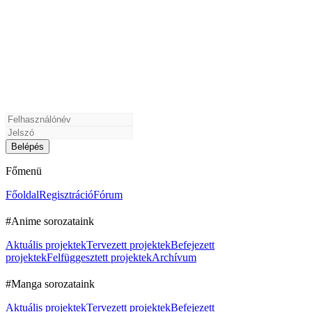
Főmenü
Főoldal
Regisztráció
Fórum
#Anime sorozataink
Aktuális projektek
Tervezett projektek
Befejezett
projektek
Felfüggesztett projektek
Archívum
#Manga sorozataink
Aktuális projektek
Tervezett projektek
Befejezett