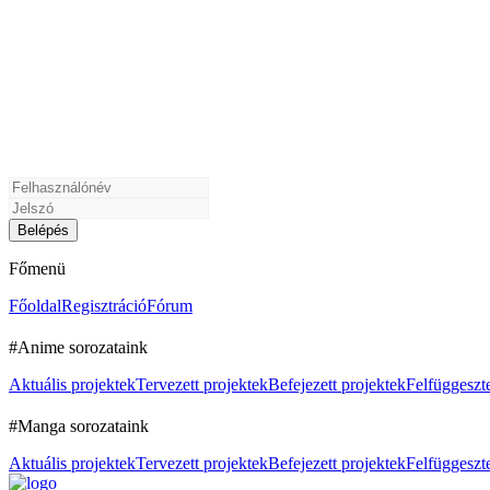
Főmenü
Főoldal
Regisztráció
Fórum
#Anime sorozataink
Aktuális projektek
Tervezett projektek
Befejezett projektek
Felfüggeszte
#Manga sorozataink
Aktuális projektek
Tervezett projektek
Befejezett projektek
Felfüggeszte