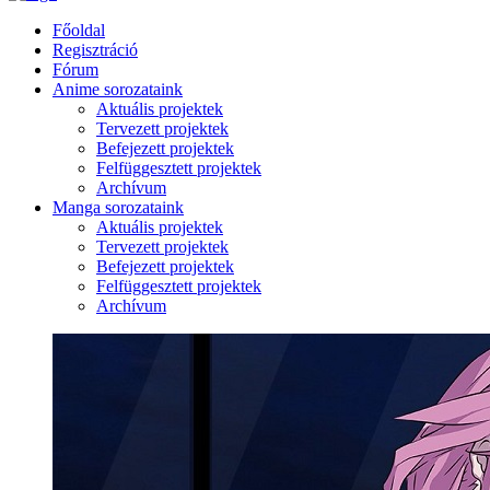
Főoldal
Regisztráció
Fórum
Anime sorozataink
Aktuális projektek
Tervezett projektek
Befejezett projektek
Felfüggesztett projektek
Archívum
Manga sorozataink
Aktuális projektek
Tervezett projektek
Befejezett projektek
Felfüggesztett projektek
Archívum