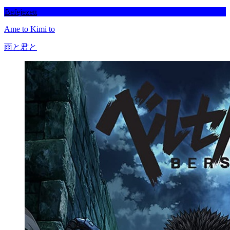
Befejezett
Ame to Kimi to
雨と君と