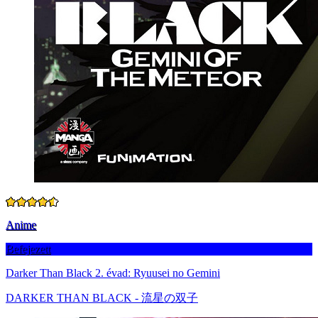
Anime
Befejezett
Darker Than Black 2. évad: Ryuusei no Gemini
DARKER THAN BLACK - 流星の双子