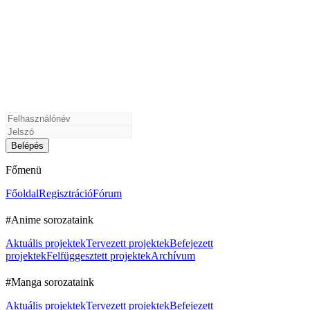
Főmenü
Főoldal
Regisztráció
Fórum
#Anime sorozataink
Aktuális projektek
Tervezett projektek
Befejezett
projektek
Felfüggesztett projektek
Archívum
#Manga sorozataink
Aktuális projektek
Tervezett projektek
Befejezett