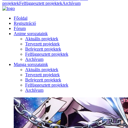
projektek
Felfüggesztett projektek
Archívum
Főoldal
Regisztráció
Fórum
Anime sorozataink
Aktuális projektek
Tervezett projektek
Befejezett projektek
Felfüggesztett projektek
Archívum
Manga sorozataink
Aktuális projektek
Tervezett projektek
Befejezett projektek
Felfüggesztett projektek
Archívum