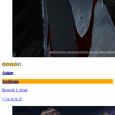
Anime
Archívum
Berserk 1. évad
ベルセルク