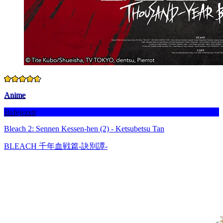
Anime
Befejezett
Bleach 2: Sennen Kessen-hen (2) - Ketsubetsu Tan
BLEACH 千年血戦篇-訣別譚-