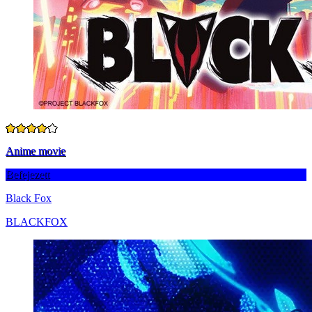
Anime movie
Befejezett
Black Fox
BLACKFOX