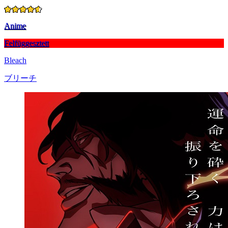
Anime
Felfüggesztett
Bleach
ブリーチ