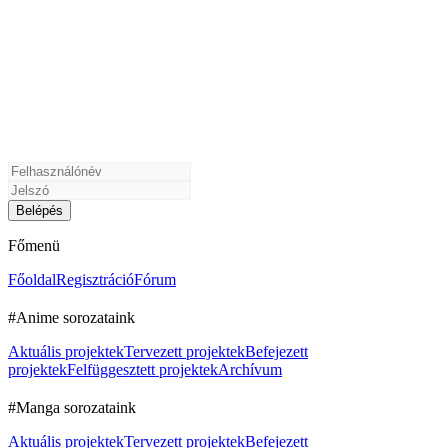
Főmenü
Főoldal
Regisztráció
Fórum
#Anime sorozataink
Aktuális projektek
Tervezett projektek
Befejezett
projektek
Felfüggesztett projektek
Archívum
#Manga sorozataink
Aktuális projektek
Tervezett projektek
Befejezett