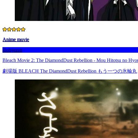
Anime movie
Befejezett
Bleach Movie 2: The DiamondDust Rebellion - Mou Hitotsu no Hyo
劇場版 BLEACH The DiamondDust Rebellion もう一つの氷輪丸