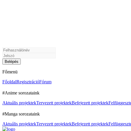
Főmenü
Főoldal
Regisztráció
Fórum
#Anime sorozataink
Aktuális projektek
Tervezett projektek
Befejezett projektek
Felfüggeszte
#Manga sorozataink
Aktuális projektek
Tervezett projektek
Befejezett projektek
Felfüggeszte