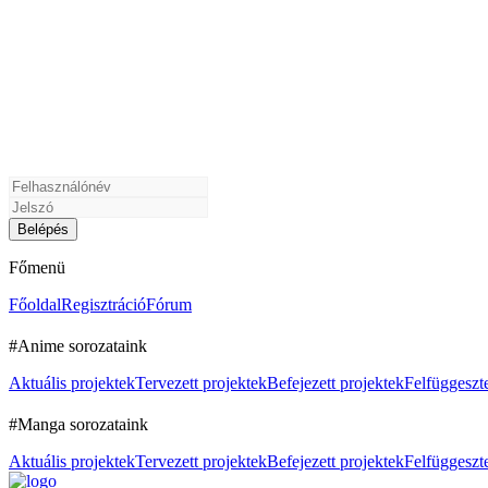
Főmenü
Főoldal
Regisztráció
Fórum
#Anime sorozataink
Aktuális projektek
Tervezett projektek
Befejezett projektek
Felfüggeszte
#Manga sorozataink
Aktuális projektek
Tervezett projektek
Befejezett projektek
Felfüggeszte