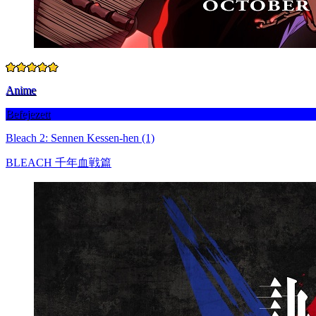
Anime
Befejezett
Bleach 2: Sennen Kessen-hen (1)
BLEACH 千年血戦篇