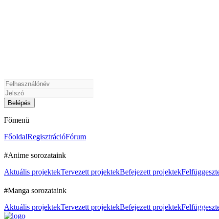
Főmenü
Főoldal
Regisztráció
Fórum
#Anime sorozataink
Aktuális projektek
Tervezett projektek
Befejezett projektek
Felfüggeszte
#Manga sorozataink
Aktuális projektek
Tervezett projektek
Befejezett projektek
Felfüggeszte