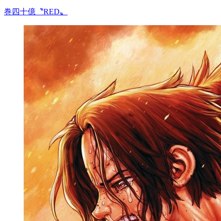
巻四十億〝RED〟