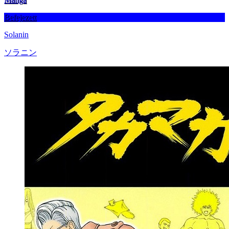
Befejezett
Solanin
ソラニン