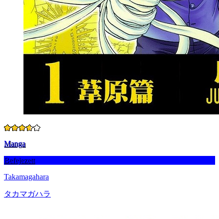
Manga
Befejezett
Takamagahara
タカマガハラ