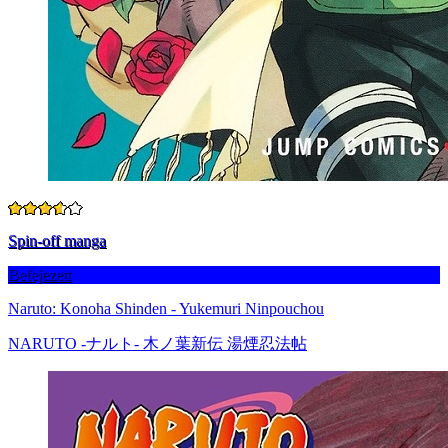
Spin-off manga
Befejezett
Naruto: Konoha Shinden - Yukemuri Ninpouchou
NARUTO -ナルト- 木ノ葉新伝 湯煙忍法帖