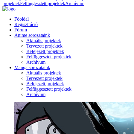
projektek
Felfüggesztett projektek
Archívum
Főoldal
Regisztráció
Fórum
Anime sorozataink
Aktuális projektek
Tervezett projektek
Befejezett projektek
Felfüggesztett projektek
Archívum
Manga sorozataink
Aktuális projektek
Tervezett projektek
Befejezett projektek
Felfüggesztett projektek
Archívum