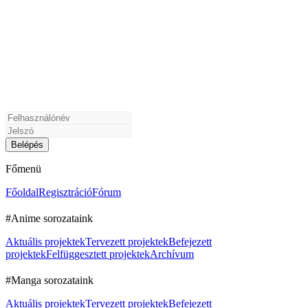
Főmenü
Főoldal
Regisztráció
Fórum
#Anime sorozataink
Aktuális projektek
Tervezett projektek
Befejezett
projektek
Felfüggesztett projektek
Archívum
#Manga sorozataink
Aktuális projektek
Tervezett projektek
Befejezett