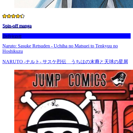
Spin-off manga
Befejezett
Naruto: Sasuke Retsuden - Uchiha no Matsuei to Tenkyuu no
Hoshikuzu
NARUTO -ナルト- サスケ烈伝 うちはの末裔と天球の星屑