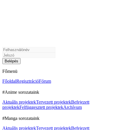
Főmenü
Főoldal
Regisztráció
Fórum
#Anime sorozataink
Aktuális projektek
Tervezett projektek
Befejezett
projektek
Felfüggesztett projektek
Archívum
#Manga sorozataink
Aktuális projektek
Tervezett projektek
Befejezett