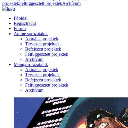
projektek
Felfüggesztett projektek
Archívum
Főoldal
Regisztráció
Fórum
Anime sorozataink
Aktuális projektek
Tervezett projektek
Befejezett projektek
Felfüggesztett projektek
Archívum
Manga sorozataink
Aktuális projektek
Tervezett projektek
Befejezett projektek
Felfüggesztett projektek
Archívum