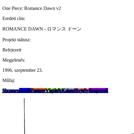
One Piece: Romance Dawn v2
Eredeti cím:
ROMANCE DAWN - ロマンス ドーン
Projekt státusz:
Befejezett
Megjelenés:
1996. szeptember 23.
Műfaj:
Shounen
Akció
Fantasy
Vígjáték
Kaland
Rejtély
Szupererő