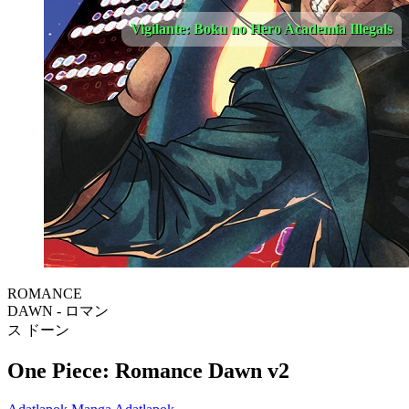
Vigilante: Boku no Hero Academia Illegals
ROMANCE
DAWN - ロマン
ス ドーン
One Piece: Romance Dawn v2