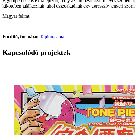
Egy ötperces kis extra epizód, mely az animesorozat féléves szüneté
kikötőben találkoznak, ahol összeakadnak egy agresszív tengeri szörn
Magyar felirat:
Fordító, formázó:
Tapion-sama
Kapcsolódó projektek