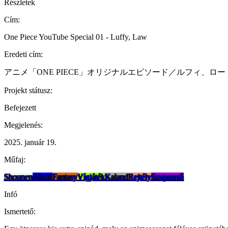
Részletek
Cím:
One Piece YouTube Special 01 - Luffy, Law
Eredeti cím:
アニメ「ONE PIECE」オリジナルエピソード／ルフィ、ロー
Projekt státusz:
Befejezett
Megjelenés:
2025. január 19.
Műfaj:
Shounen
Akció
Fantasy
Vígjáték
Kaland
Rejtély
Szupererő
Infó
Ismertető: