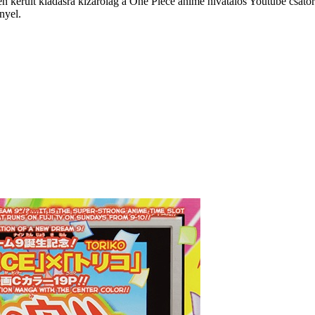
ben került kiadásra kizárólag a One Piece anime hivatalos Youtube csa
nyel.