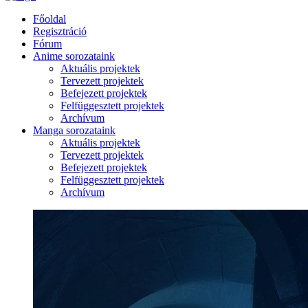
Főoldal
Regisztráció
Fórum
Anime sorozataink
Aktuális projektek
Tervezett projektek
Befejezett projektek
Felfüggesztett projektek
Archívum
Manga sorozataink
Aktuális projektek
Tervezett projektek
Befejezett projektek
Felfüggesztett projektek
Archívum