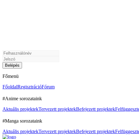
Főmenü
Főoldal
Regisztráció
Fórum
#Anime sorozataink
Aktuális projektek
Tervezett projektek
Befejezett projektek
Felfüggeszte
#Manga sorozataink
Aktuális projektek
Tervezett projektek
Befejezett projektek
Felfüggeszte