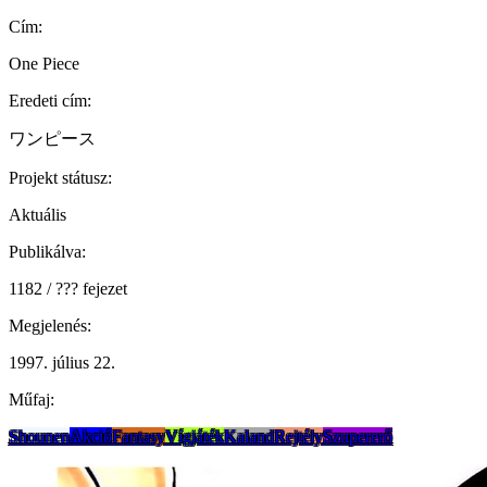
Cím:
One Piece
Eredeti cím:
ワンピース
Projekt státusz:
Aktuális
Publikálva:
1182 / ??? fejezet
Megjelenés:
1997. július 22.
Műfaj:
Shounen
Akció
Fantasy
Vígjáték
Kaland
Rejtély
Szupererő