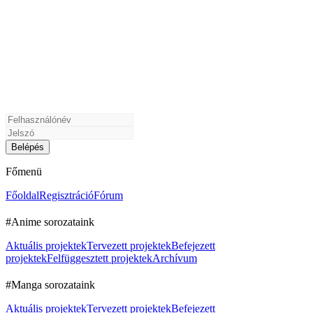
Főmenü
Főoldal
Regisztráció
Fórum
#Anime sorozataink
Aktuális projektek
Tervezett projektek
Befejezett
projektek
Felfüggesztett projektek
Archívum
#Manga sorozataink
Aktuális projektek
Tervezett projektek
Befejezett