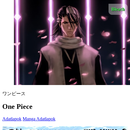
Bleach
ワンピース
One Piece
Adatlapok
Manga Adatlapok