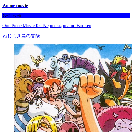
Anime movie
Befejezett
One Piece Movie 02: Nejimaki-jima no Bouken
ねじまき島の冒険