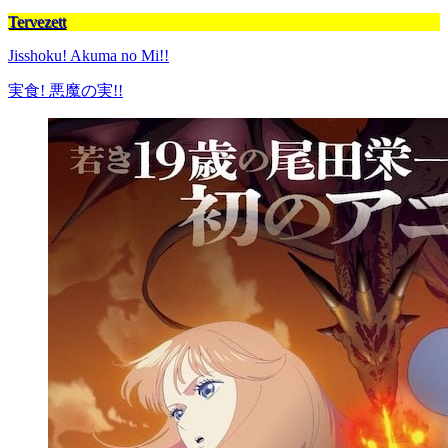
Tervezett
Jisshoku! Akuma no Mi!!
実食! 悪魔の実!!