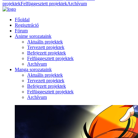
projektek
Felfüggesztett projektek
Archívum
Főoldal
Regisztráció
Fórum
Anime sorozataink
Aktuális projektek
Tervezett projektek
Befejezett projektek
Felfüggesztett projektek
Archívum
Manga sorozataink
Aktuális projektek
Tervezett projektek
Befejezett projektek
Felfüggesztett projektek
Archívum