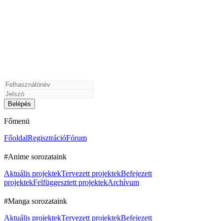
Főmenü
Főoldal
Regisztráció
Fórum
#Anime sorozataink
Aktuális projektek
Tervezett projektek
Befejezett
projektek
Felfüggesztett projektek
Archívum
#Manga sorozataink
Aktuális projektek
Tervezett projektek
Befejezett