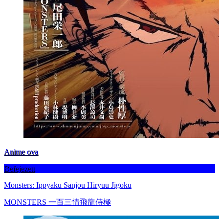
Anime ova
Befejezett
Monsters: Ippyaku Sanjou Hiryuu Jigoku
MONSTERS 一百三情飛龍侍極