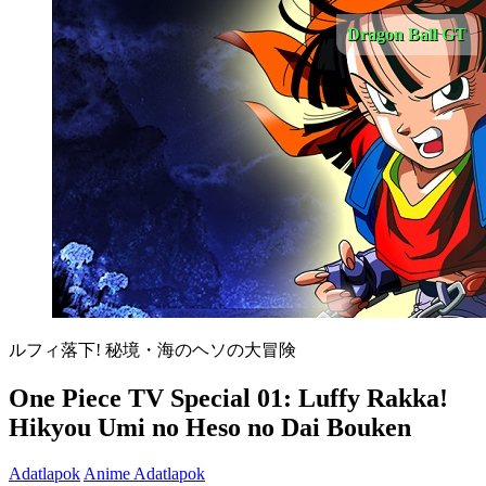
Dragon Ball GT
ルフィ落下! 秘境・海のヘソの大冒険
One Piece TV Special 01: Luffy Rakka!
Hikyou Umi no Heso no Dai Bouken
Adatlapok
Anime Adatlapok