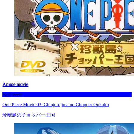
Anime movie
Befejezett
One Piece Movie 03: Chinjuu-jima no Chopper Oukoku
珍獣島のチョッパー王国