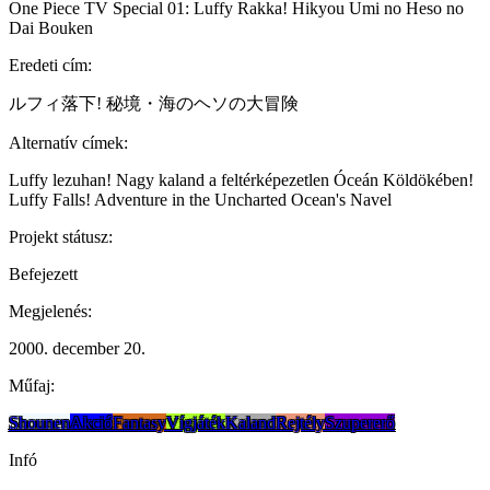
One Piece TV Special 01: Luffy Rakka! Hikyou Umi no Heso no
Dai Bouken
Eredeti cím:
ルフィ落下! 秘境・海のヘソの大冒険
Alternatív címek:
Luffy lezuhan! Nagy kaland a feltérképezetlen Óceán Köldökében!
Luffy Falls! Adventure in the Uncharted Ocean's Navel
Projekt státusz:
Befejezett
Megjelenés:
2000. december 20.
Műfaj:
Shounen
Akció
Fantasy
Vígjáték
Kaland
Rejtély
Szupererő
Infó