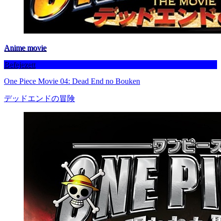
Anime movie
Befejezett
One Piece Movie 04: Dead End no Bouken
デッドエンドの冒険