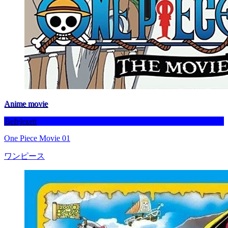
Anime movie
Befejezett
One Piece Movie 01
ワンピース