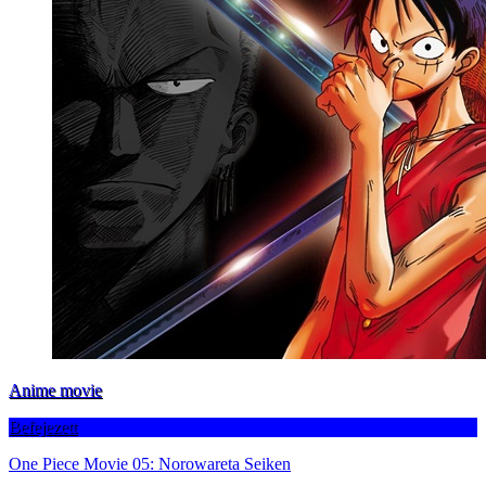
Anime movie
Befejezett
One Piece Movie 05: Norowareta Seiken