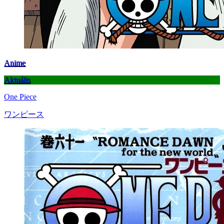
Anime
Aktuális
One Piece
ワンピース