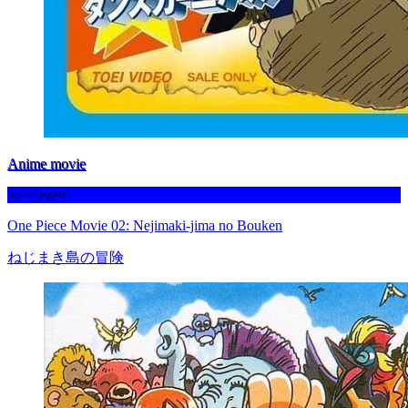
Anime movie
Befejezett
One Piece Movie 02: Nejimaki-jima no Bouken
ねじまき島の冒険