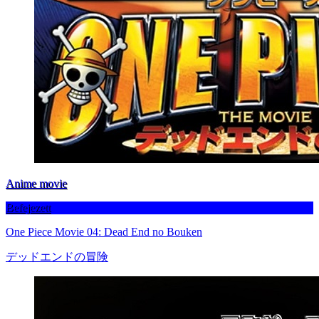
Anime movie
Befejezett
One Piece Movie 04: Dead End no Bouken
デッドエンドの冒険