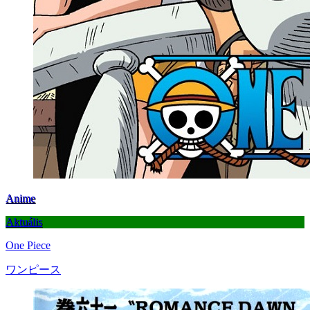
Anime
Aktuális
One Piece
ワンピース