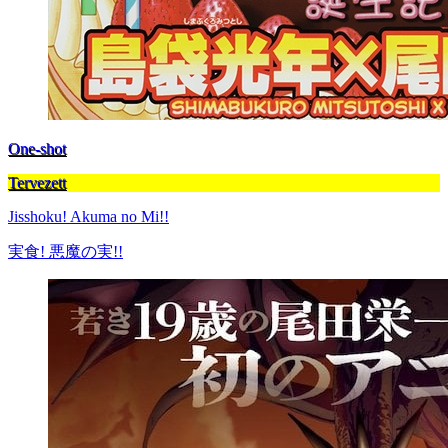
One-shot
Tervezett
Jisshoku! Akuma no Mi!!
実食! 悪魔の実!!