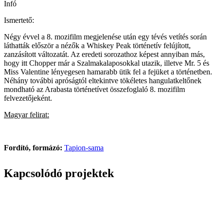
Infó
Ismertető:
Négy évvel a 8. mozifilm megjelenése után egy tévés vetítés során
láthatták először a nézők a Whiskey Peak történetív felújított,
zanzásított változatát. Az eredeti sorozathoz képest annyiban más,
hogy itt Chopper már a Szalmakalaposokkal utazik, illetve Mr. 5 és
Miss Valentine lényegesen hamarabb ütik fel a fejüket a történetben.
Néhány további apróságtól eltekintve tökéletes hangulatkeltőnek
mondható az Arabasta történetívet összefoglaló 8. mozifilm
felvezetőjeként.
Magyar felirat:
Fordító, formázó:
Tapion-sama
Kapcsolódó projektek