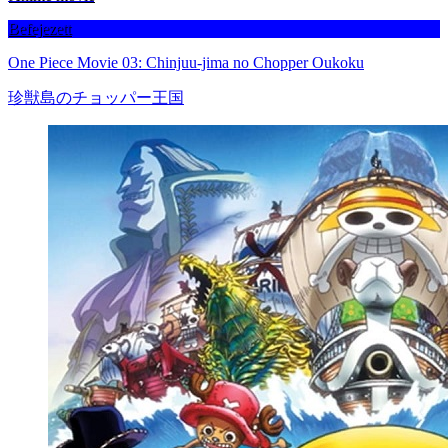
Befejezett
One Piece Movie 03: Chinjuu-jima no Chopper Oukoku
珍獣島のチョッパー王国