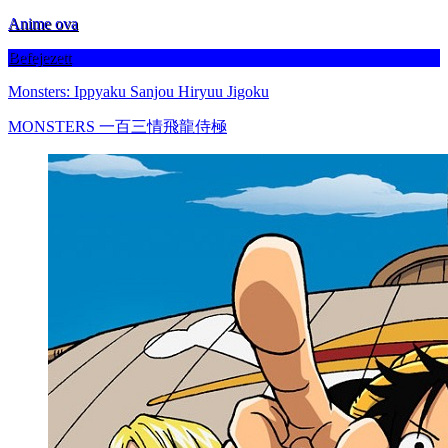
Anime ova
Befejezett
Monsters: Ippyaku Sanjou Hiryuu Jigoku
MONSTERS 一百三情飛龍侍極