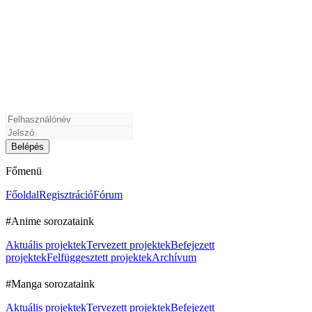
Főmenü
Főoldal
Regisztráció
Fórum
#Anime sorozataink
Aktuális projektek
Tervezett projektek
Befejezett
projektek
Felfüggesztett projektek
Archívum
#Manga sorozataink
Aktuális projektek
Tervezett projektek
Befejezett