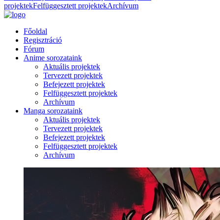
projektek
Felfüggesztett projektek
Archívum
Főoldal
Regisztráció
Fórum
Anime sorozataink
Aktuális projektek
Tervezett projektek
Befejezett projektek
Felfüggesztett projektek
Archívum
Manga sorozataink
Aktuális projektek
Tervezett projektek
Befejezett projektek
Felfüggesztett projektek
Archívum