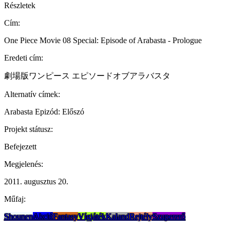
Részletek
Cím:
One Piece Movie 08 Special: Episode of Arabasta - Prologue
Eredeti cím:
劇場版ワンピース エピソードオブアラバスタ
Alternatív címek:
Arabasta Epizód: Előszó
Projekt státusz:
Befejezett
Megjelenés:
2011. augusztus 20.
Műfaj:
Shounen
Akció
Fantasy
Vígjáték
Kaland
Rejtély
Szupererő