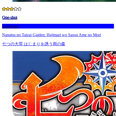
One-shot
Befejezett
Nanatsu no Taizai Gaiden: Hajimari wo Sasou Ame no Mori
七つの大罪 はじまりを誘う雨の森