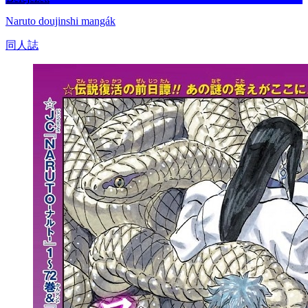
Naruto doujinshi mangák
同人誌