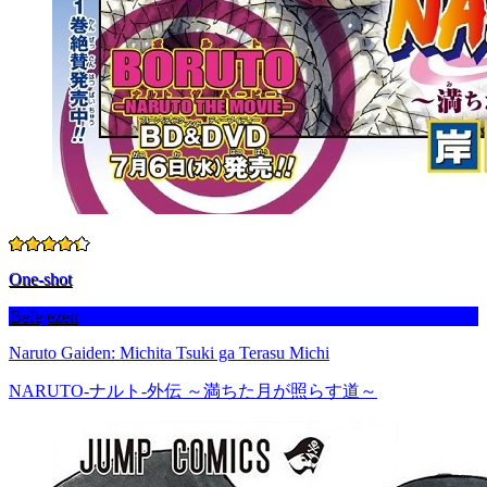
One-shot
Befejezett
Naruto Gaiden: Michita Tsuki ga Terasu Michi
NARUTO-ナルト-外伝 ～満ちた月が照らす道～