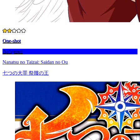
One-shot
Befejezett
Nanatsu no Taizai: Saidan no Ou
七つの大罪 祭髏の王