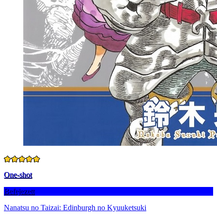
One-shot
Befejezett
Nanatsu no Taizai: Edinburgh no Kyuuketsuki