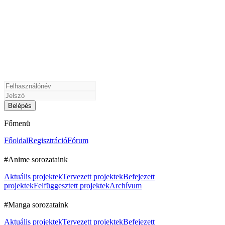
Főmenü
Főoldal
Regisztráció
Fórum
#Anime sorozataink
Aktuális projektek
Tervezett projektek
Befejezett
projektek
Felfüggesztett projektek
Archívum
#Manga sorozataink
Aktuális projektek
Tervezett projektek
Befejezett