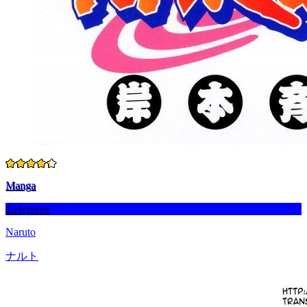
Manga
Befejezett
Naruto
ナルト