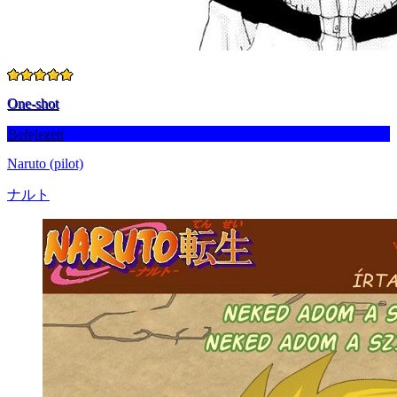
One-shot
Befejezett
Naruto (pilot)
ナルト