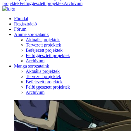
projektek
Felfüggesztett projektek
Archívum
Főoldal
Regisztráció
Fórum
Anime sorozataink
Aktuális projektek
Tervezett projektek
Befejezett projektek
Felfüggesztett projektek
Archívum
Manga sorozataink
Aktuális projektek
Tervezett projektek
Befejezett projektek
Felfüggesztett projektek
Archívum