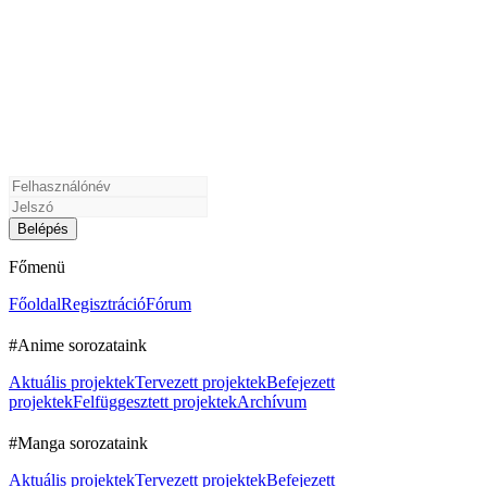
Főmenü
Főoldal
Regisztráció
Fórum
#Anime sorozataink
Aktuális projektek
Tervezett projektek
Befejezett
projektek
Felfüggesztett projektek
Archívum
#Manga sorozataink
Aktuális projektek
Tervezett projektek
Befejezett