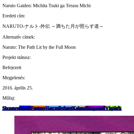
Naruto Gaiden: Michita Tsuki ga Terasu Michi
Eredeti cím:
NARUTO-ナルト-外伝 ～満ちた月が照らす道～
Alternatív címek:
Naruto: The Path Lit by the Full Moon
Projekt státusz:
Befejezett
Megjelenés:
2016. április 25.
Műfaj:
Shounen
Akció
Fantasy
Harcművészet
Kaland
Szupererő
Vígjáték