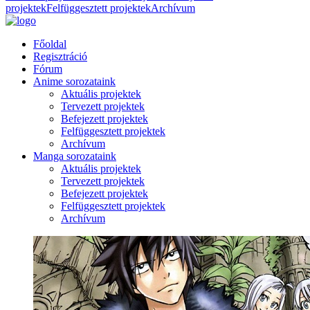
projektek
Felfüggesztett projektek
Archívum
Főoldal
Regisztráció
Fórum
Anime sorozataink
Aktuális projektek
Tervezett projektek
Befejezett projektek
Felfüggesztett projektek
Archívum
Manga sorozataink
Aktuális projektek
Tervezett projektek
Befejezett projektek
Felfüggesztett projektek
Archívum