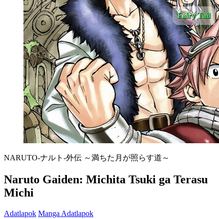
Fairy Tail
NARUTO-ナルト-外伝 ～満ちた月が照らす道～
Naruto Gaiden: Michita Tsuki ga Terasu
Michi
Adatlapok
Manga Adatlapok