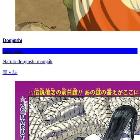
Doujinshi
Befejezett
Naruto doujinshi mangák
同人誌