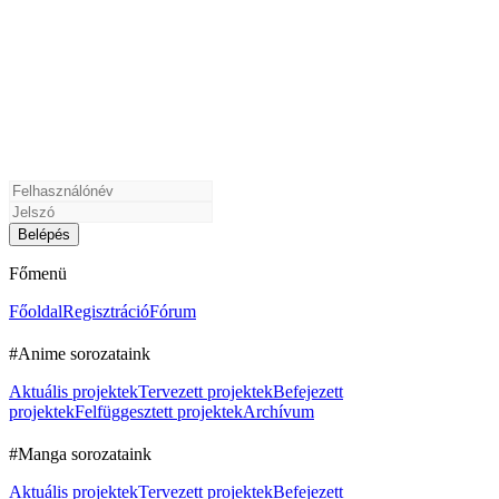
Főmenü
Főoldal
Regisztráció
Fórum
#Anime sorozataink
Aktuális projektek
Tervezett projektek
Befejezett
projektek
Felfüggesztett projektek
Archívum
#Manga sorozataink
Aktuális projektek
Tervezett projektek
Befejezett