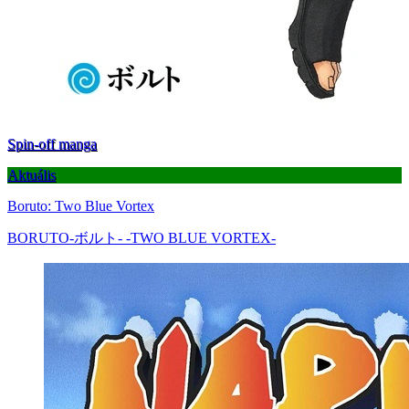
Spin-off manga
Aktuális
Boruto: Two Blue Vortex
BORUTO-ボルト- -TWO BLUE VORTEX-