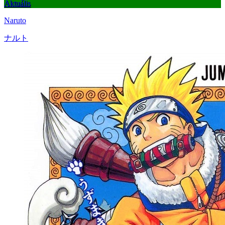
Aktuális
Naruto
ナルト