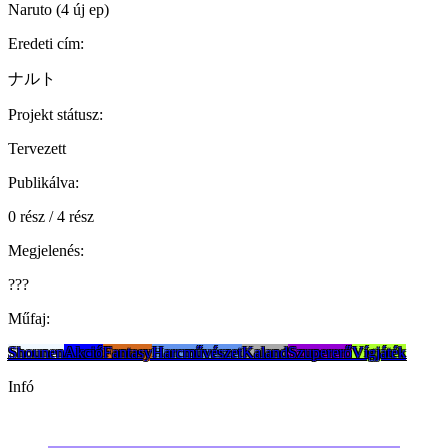
Naruto (4 új ep)
Eredeti cím:
ナルト
Projekt státusz:
Tervezett
Publikálva:
0 rész / 4 rész
Megjelenés:
???
Műfaj:
Shounen
Akció
Fantasy
Harcművészet
Kaland
Szupererő
Vígjáték
Infó