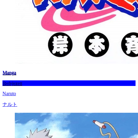
Manga
Befejezett
Naruto
ナルト