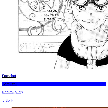
One-shot
Befejezett
Naruto (pilot)
ナルト