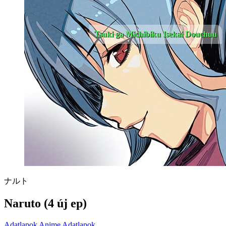
Tsuki ga Michibiku Isekai Douchuu
ナルト
Naruto (4 új ep)
Adatlapok
Anime Adatlapok