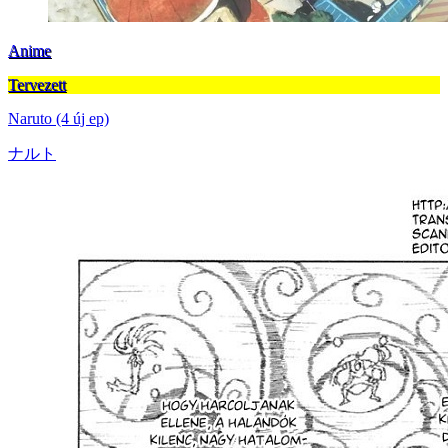
Anime
Tervezett
Naruto (4 új ep)
ナルト