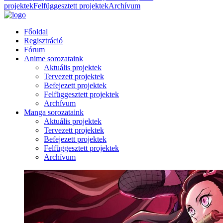
projektek
Felfüggesztett projektek
Archívum
Főoldal
Regisztráció
Fórum
Anime sorozataink
Aktuális projektek
Tervezett projektek
Befejezett projektek
Felfüggesztett projektek
Archívum
Manga sorozataink
Aktuális projektek
Tervezett projektek
Befejezett projektek
Felfüggesztett projektek
Archívum