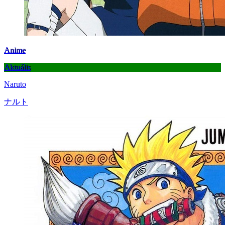
Anime
Aktuális
Naruto
ナルト