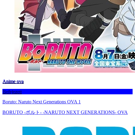
Anime ova
Befejezett
Boruto: Naruto Next Generations OVA 1
BORUTO -ボルト- -NARUTO NEXT GENERATIONS- OVA