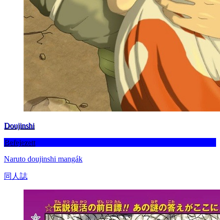
Doujinshi
Befejezett
Naruto doujinshi mangák
同人誌