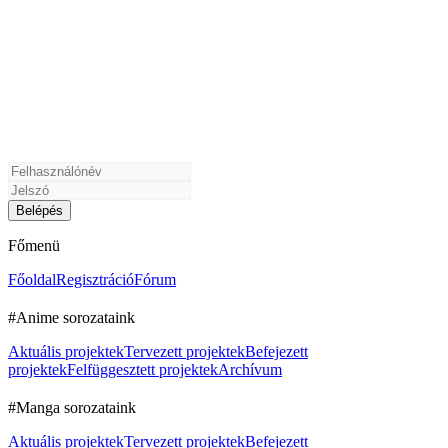
Főmenü
Főoldal
Regisztráció
Fórum
#Anime sorozataink
Aktuális projektek
Tervezett projektek
Befejezett
projektek
Felfüggesztett projektek
Archívum
#Manga sorozataink
Aktuális projektek
Tervezett projektek
Befejezett