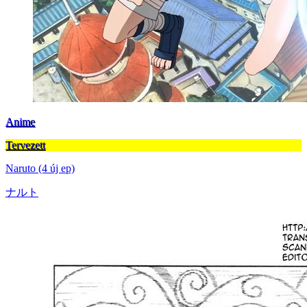
Anime
Tervezett
Naruto (4 új ep)
ナルト