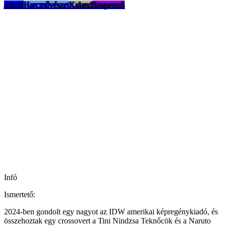
Akció
Harcművészet
Kaland
Szupererő
Infó
Ismertető:
2024-ben gondolt egy nagyot az IDW amerikai képregénykiadó, és
összehoztak egy crossovert a Tini Nindzsa Teknőcök és a Naruto