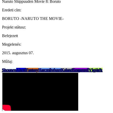
Naruto Shippuuden Movie 8: Boruto
Eredeti cím:
BORUTO -NARUTO THE MOVIE-
Projekt státusz:
Befejezett
Megjelenés:
2015. augusztus 07.
Műfaj:
Shounen
Akció
Fantasy
Harcművészet
Kaland
Szupererő
Vígjáték