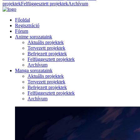
projektek
Felfüggesztett projektek
Archívum
Főoldal
Regisztráció
Fórum
Anime sorozataink
Aktuális projektek
Tervezett projektek
Befejezett projektek
Felfüggesztett projektek
Archívum
Manga sorozataink
Aktuális projektek
Tervezett projektek
Befejezett projektek
Felfüggesztett projektek
Archívum