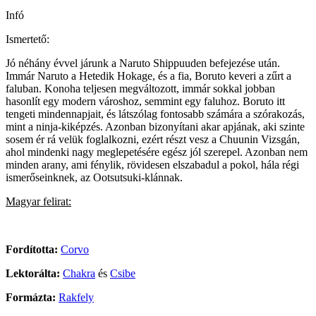
Infó
Ismertető:
Jó néhány évvel járunk a Naruto Shippuuden befejezése után.
Immár Naruto a Hetedik Hokage, és a fia, Boruto keveri a zűrt a
faluban. Konoha teljesen megváltozott, immár sokkal jobban
hasonlít egy modern városhoz, semmint egy faluhoz. Boruto itt
tengeti mindennapjait, és látszólag fontosabb számára a szórakozás,
mint a ninja-kiképzés. Azonban bizonyítani akar apjának, aki szinte
sosem ér rá velük foglalkozni, ezért részt vesz a Chuunin Vizsgán,
ahol mindenki nagy meglepetésére egész jól szerepel. Azonban nem
minden arany, ami fénylik, rövidesen elszabadul a pokol, hála régi
ismerőseinknek, az Ootsutsuki-klánnak.
Magyar felirat:
Fordította:
Corvo
Lektorálta:
Chakra
és
Csibe
Formázta:
Rakfely