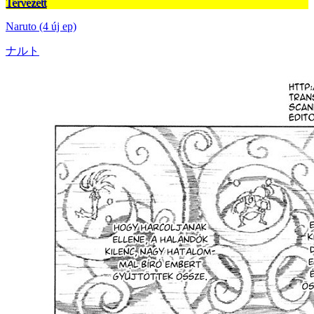
Tervezett
Naruto (4 új ep)
ナルト