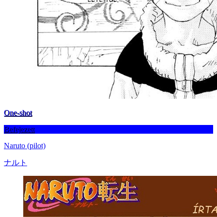
One-shot
Befejezett
Naruto (pilot)
ナルト