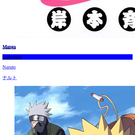
Manga
Befejezett
Naruto
ナルト