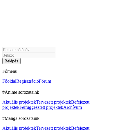
Főmenü
Főoldal
Regisztráció
Fórum
#Anime sorozataink
Aktuális projektek
Tervezett projektek
Befejezett
projektek
Felfüggesztett projektek
Archívum
#Manga sorozataink
Aktuális projektek
Tervezett projektek
Befejezett