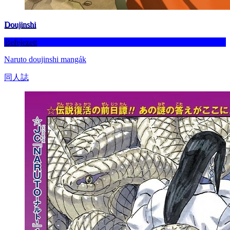
Doujinshi
Befejezett
Naruto doujinshi mangák
同人誌