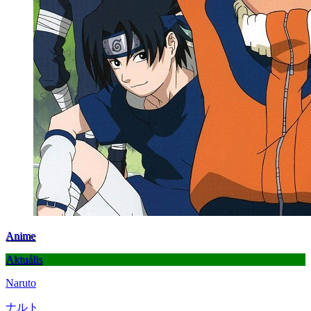
Anime
Aktuális
Naruto
ナルト