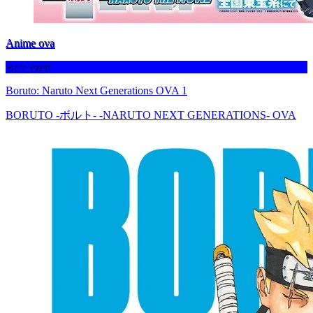
Anime ova
Befejezett
Boruto: Naruto Next Generations OVA 1
BORUTO -ボルト- -NARUTO NEXT GENERATIONS- OVA