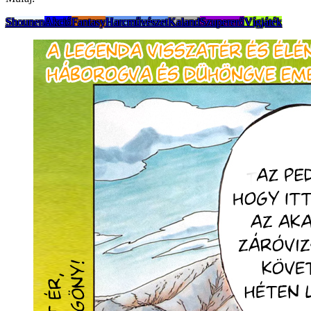
Shounen
Akció
Fantasy
Harcművészet
Kaland
Szupererő
Vígjáték