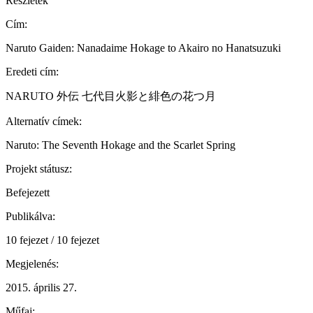
Részletek
Cím:
Naruto Gaiden: Nanadaime Hokage to Akairo no Hanatsuzuki
Eredeti cím:
NARUTO 外伝 七代目火影と緋色の花つ月
Alternatív címek:
Naruto: The Seventh Hokage and the Scarlet Spring
Projekt státusz:
Befejezett
Publikálva:
10 fejezet / 10 fejezet
Megjelenés:
2015. április 27.
Műfaj: