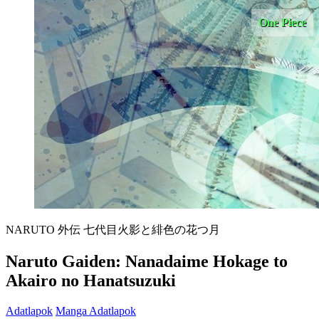
One Piece
NARUTO 外伝 七代目火影と緋色の花つ月
Naruto Gaiden: Nanadaime Hokage to
Akairo no Hanatsuzuki
Adatlapok
Manga Adatlapok