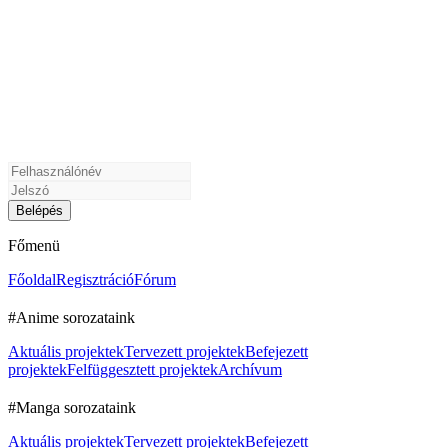
Főmenü
Főoldal
Regisztráció
Fórum
#Anime sorozataink
Aktuális projektek
Tervezett projektek
Befejezett
projektek
Felfüggesztett projektek
Archívum
#Manga sorozataink
Aktuális projektek
Tervezett projektek
Befejezett