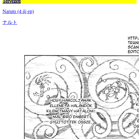
Tervezett
Naruto (4 új ep)
ナルト