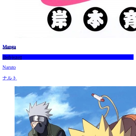
Manga
Befejezett
Naruto
ナルト