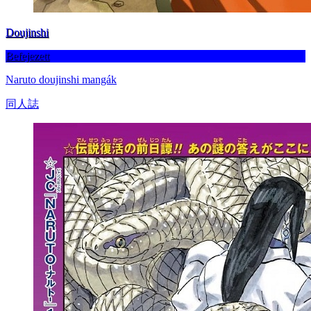
Doujinshi
Befejezett
Naruto doujinshi mangák
同人誌