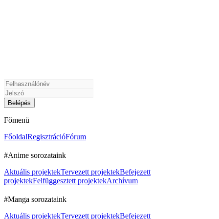
Főmenü
Főoldal
Regisztráció
Fórum
#Anime sorozataink
Aktuális projektek
Tervezett projektek
Befejezett
projektek
Felfüggesztett projektek
Archívum
#Manga sorozataink
Aktuális projektek
Tervezett projektek
Befejezett