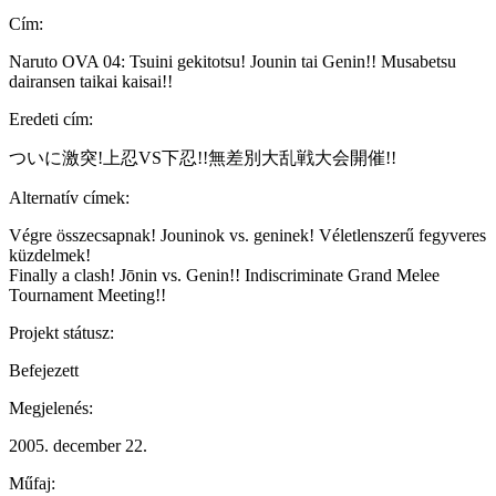
Cím:
Naruto OVA 04: Tsuini gekitotsu! Jounin tai Genin!! Musabetsu
dairansen taikai kaisai!!
Eredeti cím:
ついに激突!上忍VS下忍!!無差別大乱戦大会開催!!
Alternatív címek:
Végre összecsapnak! Jouninok vs. geninek! Véletlenszerű fegyveres
küzdelmek!
Finally a clash! Jōnin vs. Genin!! Indiscriminate Grand Melee
Tournament Meeting!!
Projekt státusz:
Befejezett
Megjelenés:
2005. december 22.
Műfaj: