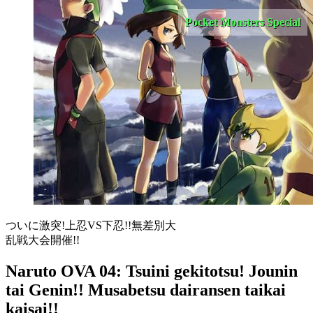
Pocket Monsters Special
ついに激突!上忍VS下忍!!無差別大
乱戦大会開催!!
Naruto OVA 04: Tsuini gekitotsu! Jounin
tai Genin!! Musabetsu dairansen taikai
kaisai!!