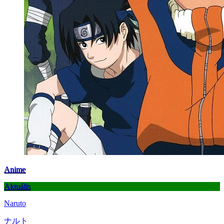
Anime
Aktuális
Naruto
ナルト