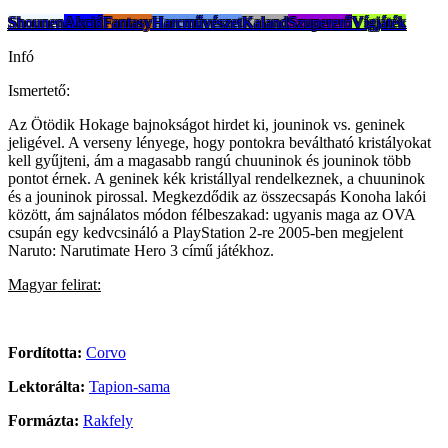
Shounen
Akció
Fantasy
Harcművészet
Kaland
Szupererő
Vígjáték
Infó
Ismertető:
Az Ötödik Hokage bajnokságot hirdet ki, jouninok vs. geninek
jeligével. A verseny lényege, hogy pontokra beváltható kristályokat
kell gyűjteni, ám a magasabb rangú chuuninok és jouninok több
pontot érnek. A geninek kék kristállyal rendelkeznek, a chuuninok
és a jouninok pirossal. Megkezdődik az összecsapás Konoha lakói
között, ám sajnálatos módon félbeszakad: ugyanis maga az OVA
csupán egy kedvcsináló a PlayStation 2-re 2005-ben megjelent
Naruto: Narutimate Hero 3 című játékhoz.
Magyar felirat:
Fordította:
Corvo
Lektorálta:
Tapion-sama
Formázta:
Rakfely