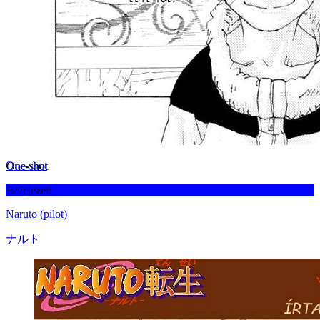
One-shot
Befejezett
Naruto (pilot)
ナルト