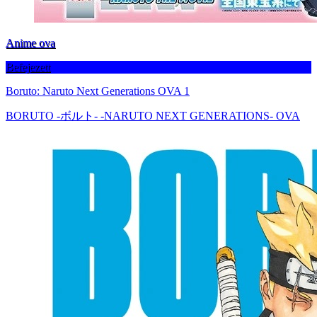
Anime ova
Befejezett
Boruto: Naruto Next Generations OVA 1
BORUTO -ボルト- -NARUTO NEXT GENERATIONS- OVA