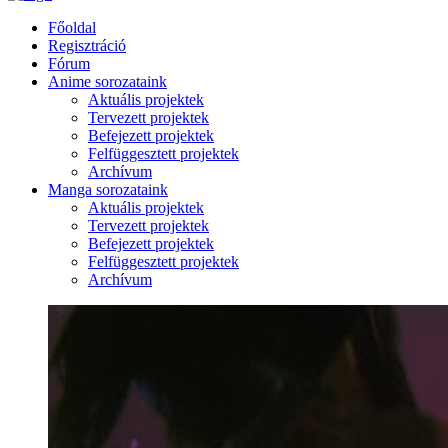
Főoldal
Regisztráció
Fórum
Anime sorozataink
Aktuális projektek
Tervezett projektek
Befejezett projektek
Felfüggesztett projektek
Archívum
Manga sorozataink
Aktuális projektek
Tervezett projektek
Befejezett projektek
Felfüggesztett projektek
Archívum