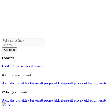
Főmenü
Főoldal
Regisztráció
Fórum
#Anime sorozataink
Aktuális projektek
Tervezett projektek
Befejezett projektek
Felfüggeszte
#Manga sorozataink
Aktuális projektek
Tervezett projektek
Befejezett projektek
Felfüggeszte