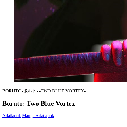
BORUTO-ボルト- -TWO BLUE VORTEX-
Boruto: Two Blue Vortex
Adatlapok
Manga Adatlapok