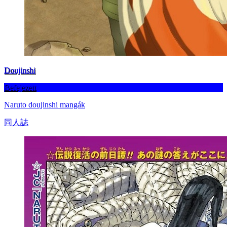
Doujinshi
Befejezett
Naruto doujinshi mangák
同人誌