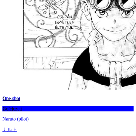
One-shot
Befejezett
Naruto (pilot)
ナルト