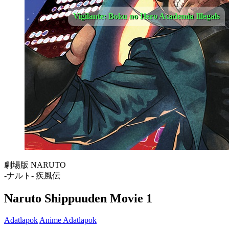
Vigilante: Boku no Hero Academia Illegals
劇場版 NARUTO
-ナルト- 疾風伝
Naruto Shippuuden Movie 1
Adatlapok
Anime Adatlapok