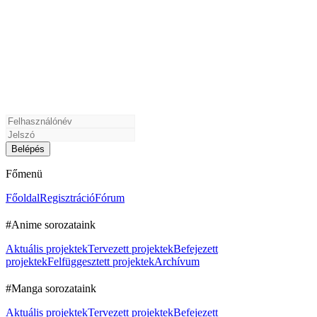
Főmenü
Főoldal
Regisztráció
Fórum
#Anime sorozataink
Aktuális projektek
Tervezett projektek
Befejezett
projektek
Felfüggesztett projektek
Archívum
#Manga sorozataink
Aktuális projektek
Tervezett projektek
Befejezett