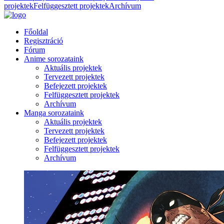
projektek
Felfüggesztett projektek
Archívum
Főoldal
Regisztráció
Fórum
Anime sorozataink
Aktuális projektek
Tervezett projektek
Befejezett projektek
Felfüggesztett projektek
Archívum
Manga sorozataink
Aktuális projektek
Tervezett projektek
Befejezett projektek
Felfüggesztett projektek
Archívum