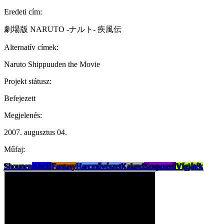
Eredeti cím:
劇場版 NARUTO -ナルト- 疾風伝
Alternatív címek:
Naruto Shippuuden the Movie
Projekt státusz:
Befejezett
Megjelenés:
2007. augusztus 04.
Műfaj:
Shounen
Akció
Fantasy
Harcművészet
Kaland
Szupererő
Vígjáték