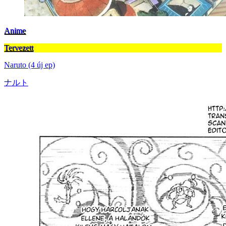
Anime
Tervezett
Naruto (4 új ep)
ナルト