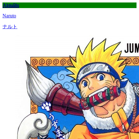
Aktuális
Naruto
ナルト