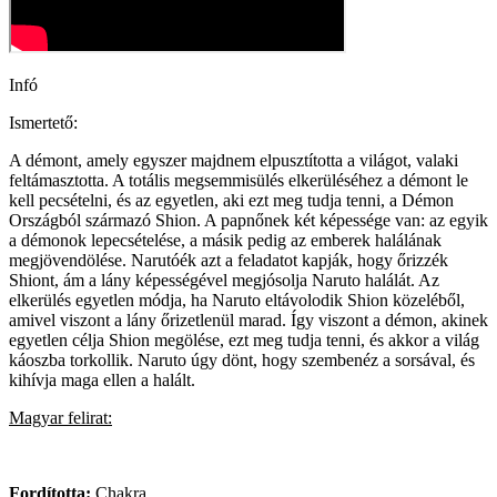
Infó
Ismertető:
A démont, amely egyszer majdnem elpusztította a világot, valaki
feltámasztotta. A totális megsemmisülés elkerüléséhez a démont le
kell pecsételni, és az egyetlen, aki ezt meg tudja tenni, a Démon
Országból származó Shion. A papnőnek két képessége van: az egyik
a démonok lepecsételése, a másik pedig az emberek halálának
megjövendölése. Narutóék azt a feladatot kapják, hogy őrizzék
Shiont, ám a lány képességével megjósolja Naruto halálát. Az
elkerülés egyetlen módja, ha Naruto eltávolodik Shion közeléből,
amivel viszont a lány őrizetlenül marad. Így viszont a démon, akinek
egyetlen célja Shion megölése, ezt meg tudja tenni, és akkor a világ
káoszba torkollik. Naruto úgy dönt, hogy szembenéz a sorsával, és
kihívja maga ellen a halált.
Magyar felirat:
Fordította:
Chakra