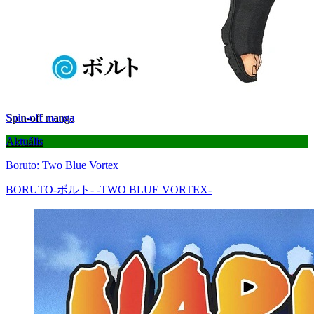
Spin-off manga
Aktuális
Boruto: Two Blue Vortex
BORUTO-ボルト- -TWO BLUE VORTEX-