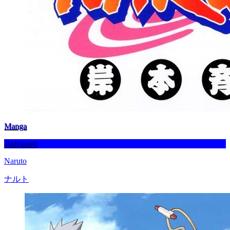
Manga
Befejezett
Naruto
ナルト