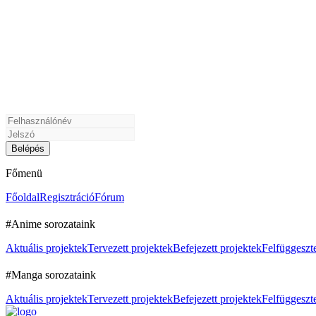
Főmenü
Főoldal
Regisztráció
Fórum
#Anime sorozataink
Aktuális projektek
Tervezett projektek
Befejezett projektek
Felfüggeszte
#Manga sorozataink
Aktuális projektek
Tervezett projektek
Befejezett projektek
Felfüggeszte