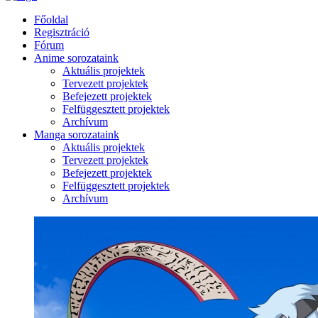
Főoldal
Regisztráció
Fórum
Anime sorozataink
Aktuális projektek
Tervezett projektek
Befejezett projektek
Felfüggesztett projektek
Archívum
Manga sorozataink
Aktuális projektek
Tervezett projektek
Befejezett projektek
Felfüggesztett projektek
Archívum