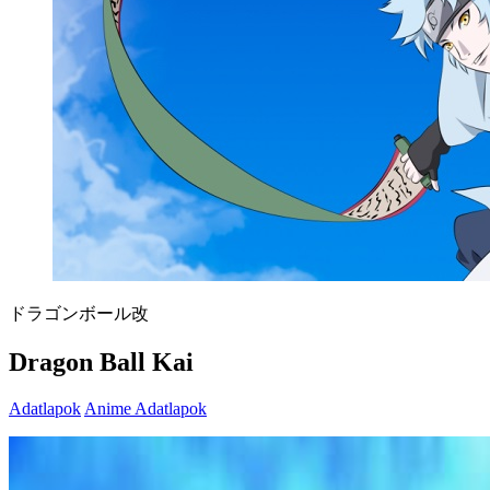
ドラゴンボール改
Dragon Ball Kai
Adatlapok
Anime Adatlapok