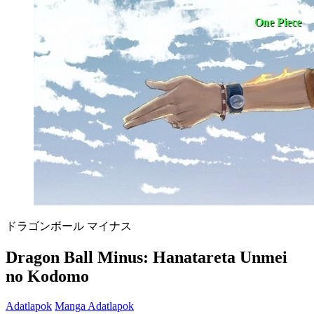
One Piece
ドラゴンボール マイナス
Dragon Ball Minus: Hanatareta Unmei
no Kodomo
Adatlapok
Manga Adatlapok