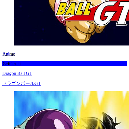
Anime
Befejezett
Dragon Ball GT
ドラゴンボールGT