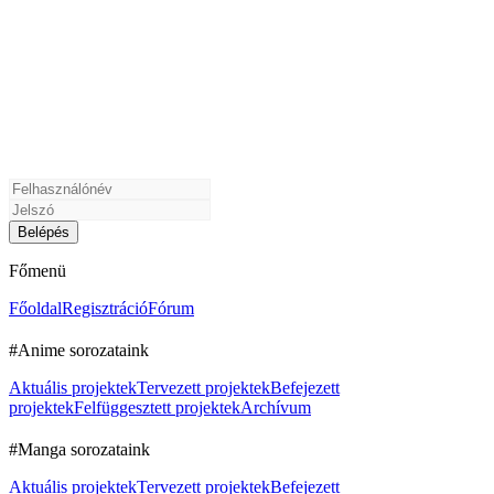
Főmenü
Főoldal
Regisztráció
Fórum
#Anime sorozataink
Aktuális projektek
Tervezett projektek
Befejezett
projektek
Felfüggesztett projektek
Archívum
#Manga sorozataink
Aktuális projektek
Tervezett projektek
Befejezett