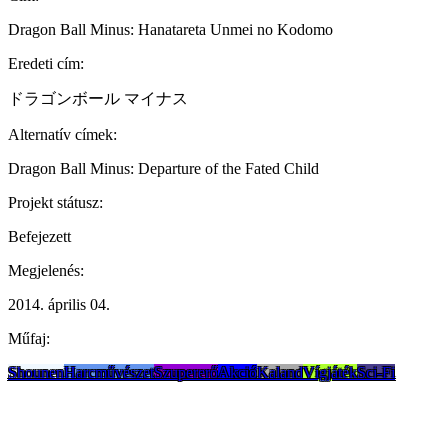
Dragon Ball Minus: Hanatareta Unmei no Kodomo
Eredeti cím:
ドラゴンボール マイナス
Alternatív címek:
Dragon Ball Minus: Departure of the Fated Child
Projekt státusz:
Befejezett
Megjelenés:
2014. április 04.
Műfaj:
Shounen
Harcművészet
Szupererő
Akció
Kaland
Vígjáték
Sci-Fi