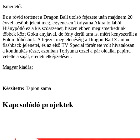
Ismertető:
Ez a rövid történet a Dragon Ball utolsó fejezete után majdnem 20
évvel később jelent meg, egyenesen Toriyama Akira tollából.
Hiánypótló ez a kis szösszenet, hiszen ebben megismerkedünk
többek közt Goku anyjával, de fény derül arra is, miért kényszerült a
Földre főhősünk. A fejezet megjelenéséig a Dragon Ball Z anime
flashback-jelenetei, és az első TV Special története volt hivatalosan
a kontinuitás része, azonban Toriyama ezzel a pár oldallal papírra
vetette a saját, eredeti elképzeléseit.
Magyar kiadás:
Készítette:
Tapion-sama
Kapcsolódó projektek