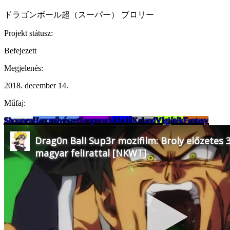
ドラゴンボール超（スーパー） ブロリー
Projekt státusz:
Befejezett
Megjelenés:
2018. december 14.
Műfaj:
Shounen
Harcművészet
Szupererő
Akció
Kaland
Vígjáték
Fantasy