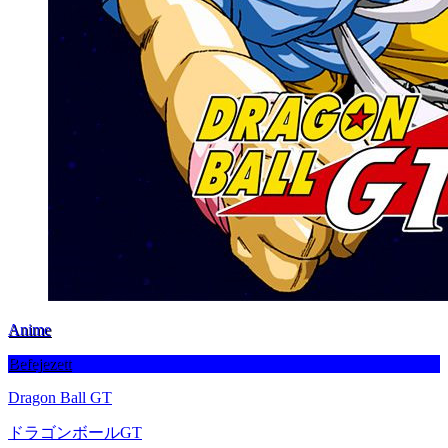
Anime
Befejezett
Dragon Ball GT
ドラゴンボールGT