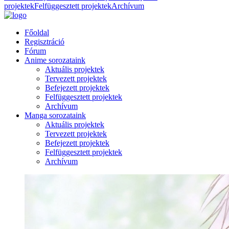
projektek
Felfüggesztett projektek
Archívum
Főoldal
Regisztráció
Fórum
Anime sorozataink
Aktuális projektek
Tervezett projektek
Befejezett projektek
Felfüggesztett projektek
Archívum
Manga sorozataink
Aktuális projektek
Tervezett projektek
Befejezett projektek
Felfüggesztett projektek
Archívum