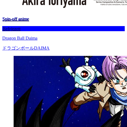
Spin-off anime
Befejezett
Dragon Ball Daima
ドラゴンボールDAIMA