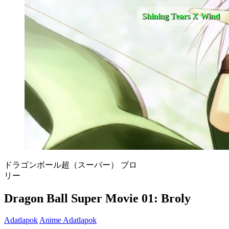
Shining Tears X Wind
ドラゴンボール超（スーパー） ブロ
リー
Dragon Ball Super Movie 01: Broly
Adatlapok
Anime Adatlapok