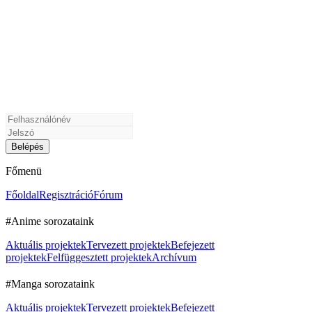
Főmenü
Főoldal
Regisztráció
Fórum
#Anime sorozataink
Aktuális projektek
Tervezett projektek
Befejezett
projektek
Felfüggesztett projektek
Archívum
#Manga sorozataink
Aktuális projektek
Tervezett projektek
Befejezett