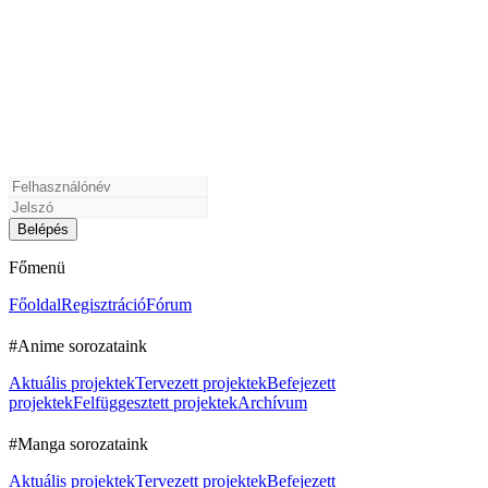
Főmenü
Főoldal
Regisztráció
Fórum
#Anime sorozataink
Aktuális projektek
Tervezett projektek
Befejezett
projektek
Felfüggesztett projektek
Archívum
#Manga sorozataink
Aktuális projektek
Tervezett projektek
Befejezett