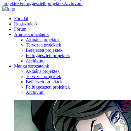
projektek
Felfüggesztett projektek
Archívum
Főoldal
Regisztráció
Fórum
Anime sorozataink
Aktuális projektek
Tervezett projektek
Befejezett projektek
Felfüggesztett projektek
Archívum
Manga sorozataink
Aktuális projektek
Tervezett projektek
Befejezett projektek
Felfüggesztett projektek
Archívum