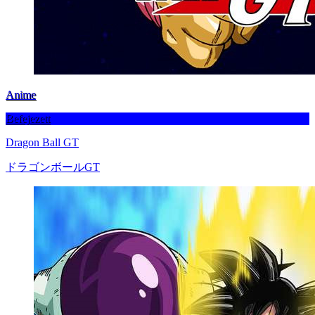
Anime
Befejezett
Dragon Ball GT
ドラゴンボールGT