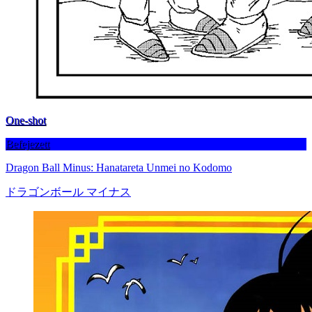
One-shot
Befejezett
Dragon Ball Minus: Hanatareta Unmei no Kodomo
ドラゴンボール マイナス