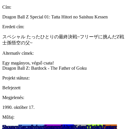
Cím:
Dragon Ball Z Special 01: Tatta Hitori no Saishuu Kessen
Eredeti cím:
スペシャル たったひとりの最終決戦~フリーザに挑んだZ戦
士孫悟空の父~
Alternatív címek:
Egy magányos, végső csata!
Dragon Ball Z: Bardock - The Father of Goku
Projekt státusz:
Befejezett
Megjelenés:
1990. október 17.
Műfaj:
Shounen
Harcművészet
Szupererő
Akció
Kaland
Vígjáték
Fantasy