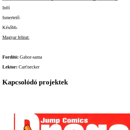
Infó
Ismertető:
Később.
Magyar felirat:
Fordító:
Gabor-sama
Lektor:
Cart'necker
Kapcsolódó projektek