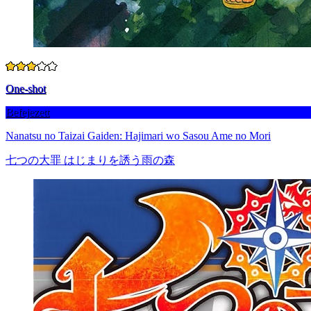
One-shot
Befejezett
Nanatsu no Taizai Gaiden: Hajimari wo Sasou Ame no Mori
七つの大罪 はじまりを誘う雨の森