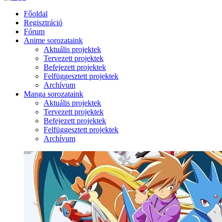
Főoldal
Regisztráció
Fórum
Anime sorozataink
Aktuális projektek
Tervezett projektek
Befejezett projektek
Felfüggesztett projektek
Archívum
Manga sorozataink
Aktuális projektek
Tervezett projektek
Befejezett projektek
Felfüggesztett projektek
Archívum